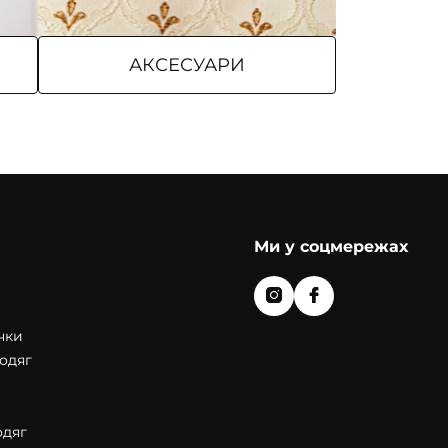
АКСЕСУАРИ
Ми у соцмережах
чки
одяг
одяг