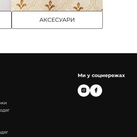
АКСЕСУАРИ
Ми у соцмережах
чки
одяг
одяг